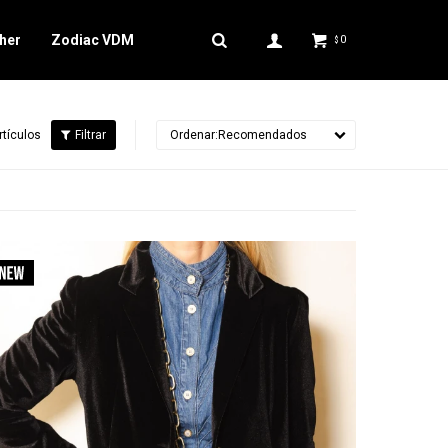
her
Zodiac VDM
0
$
rtículos
Recomendados