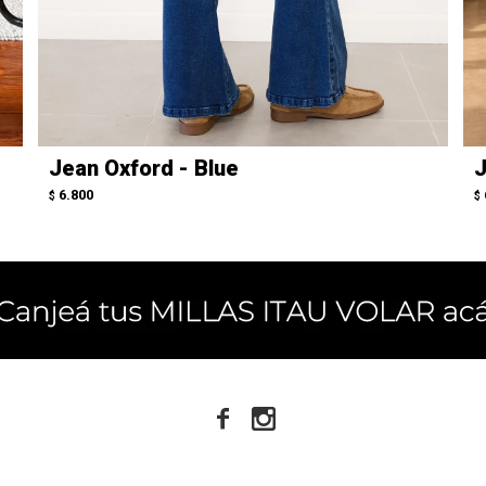
Jean Oxford - Blue
J
6.800
$
$

