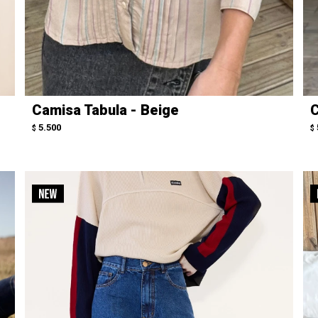
Camisa Tabula - Beige
C
5.500
$
$