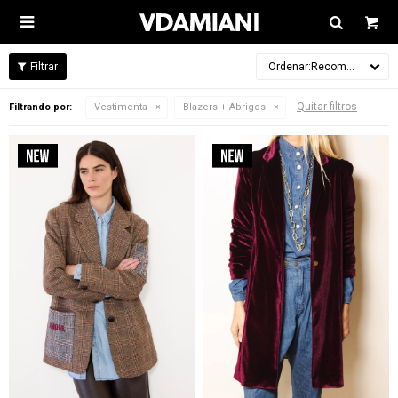

Recomendados
Quitar filtros
Filtrando por:
Vestimenta
Blazers + Abrigos