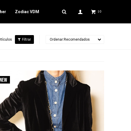
her
Zodiac VDM
0
$
rtículos
Recomendados