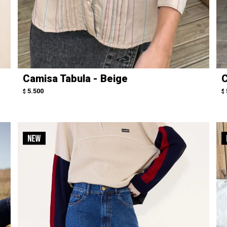
Camisa Tabula - Beige
C
5.500
$
$