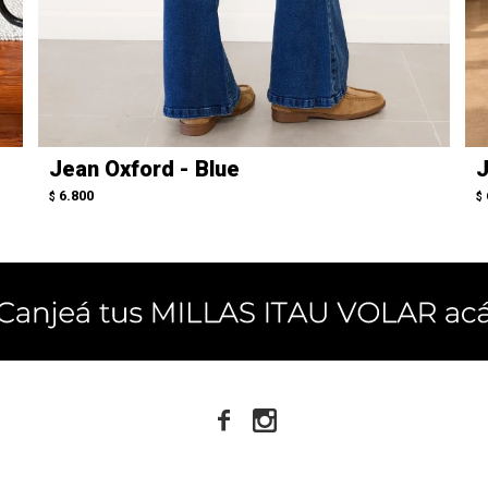
Jean Oxford - Blue
J
6.800
$
$

