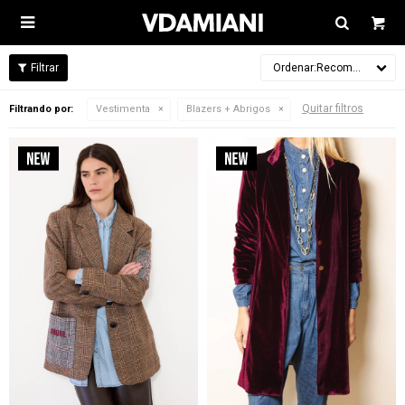

Recomendados
Quitar filtros
Filtrando por:
Vestimenta
Blazers + Abrigos