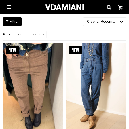

Recomendados
Filtrando por:
Jeans