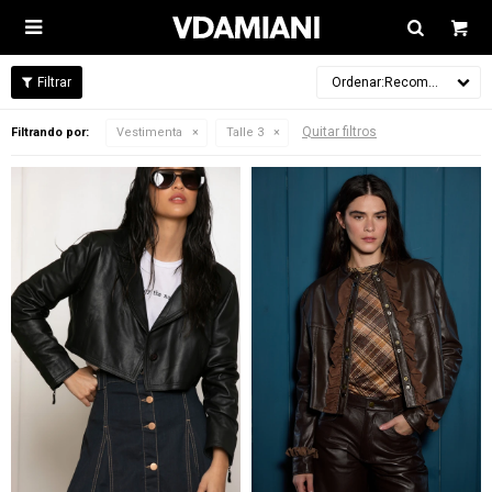

Recomendados
Quitar filtros
Filtrando por:
Vestimenta
Talle 3