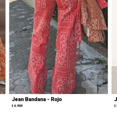
Jean Bandana - Rojo
J
6.900
$
$