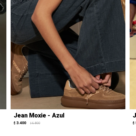
Jean Moxie - Azul
J
3.400
$
6.800
$
$