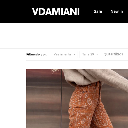
Sale
New in
Quitar filtros
Filtrando por:
Vestimenta
Talle 29