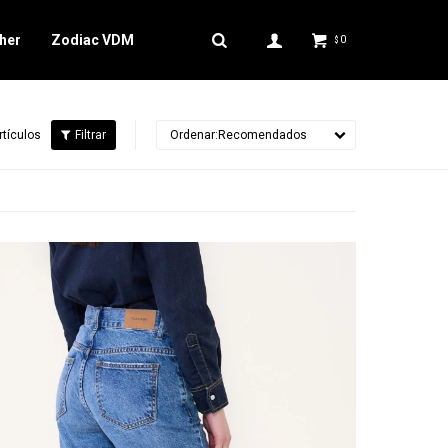
her
Zodiac VDM
0
$
rtículos
Recomendados