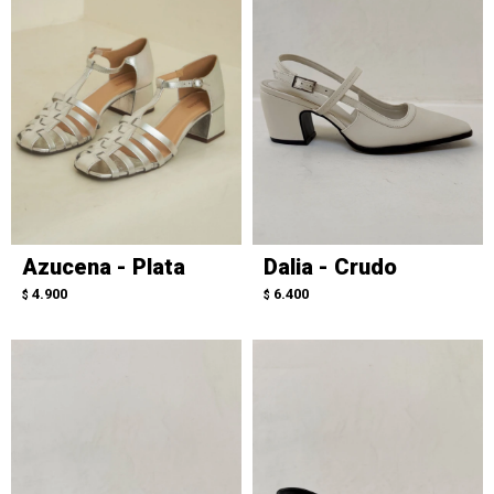
Azucena - Plata
Dalia - Crudo
4.900
6.400
$
$