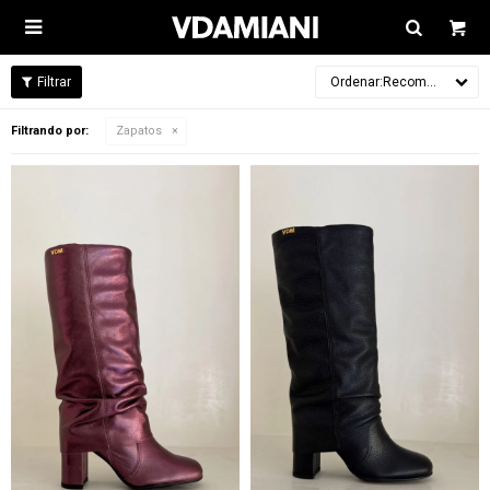

Recomendados
Filtrando por:
Zapatos