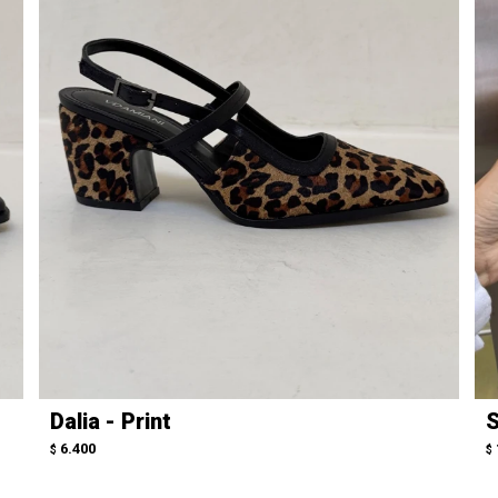
Dalia - Print
S
6.400
$
$