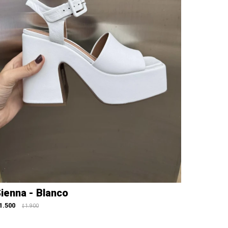
ienna - Blanco
1.500
1.900
$