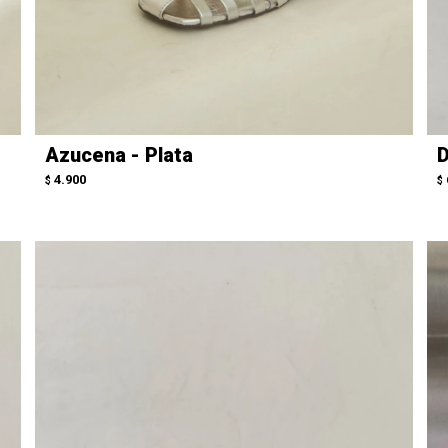
Azucena - Plata
D
4.900
$
$