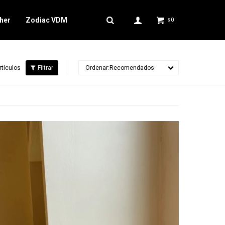
her
Zodiac VDM
0
$
rtículos
Recomendados