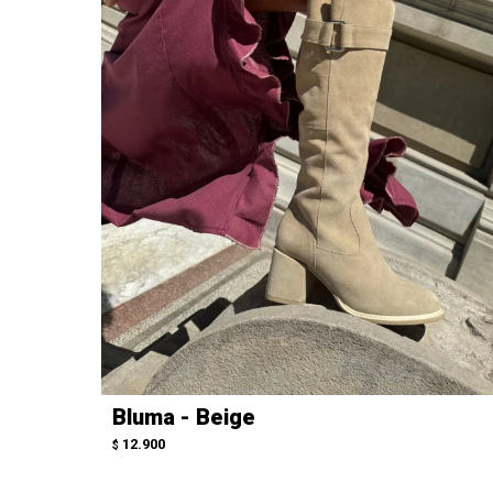
Bluma - Beige
12.900
$