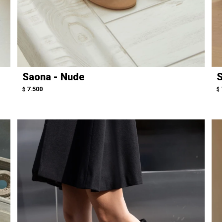
Saona - Nude
S
7.500
$
$