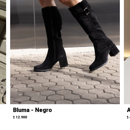
Bluma - Negro
A
12.900
$
$