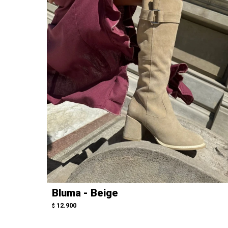
Bluma - Beige
12.900
$