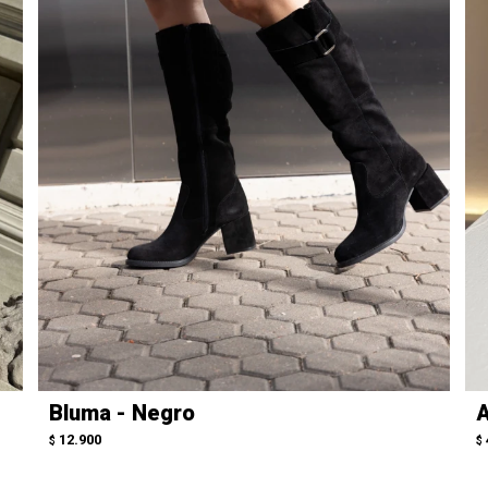
Bluma - Negro
A
12.900
$
$