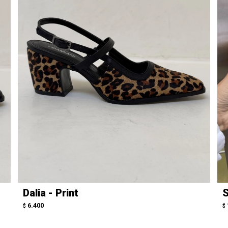
Dalia - Print
S
6.400
$
$