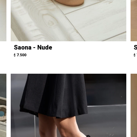
Saona - Nude
S
7.500
$
$