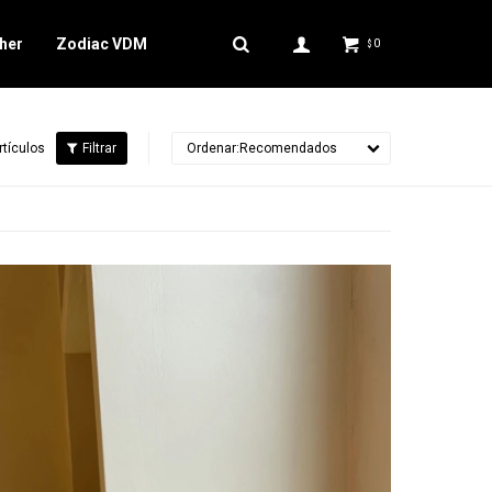
her
Zodiac VDM
0
$
rtículos
Recomendados