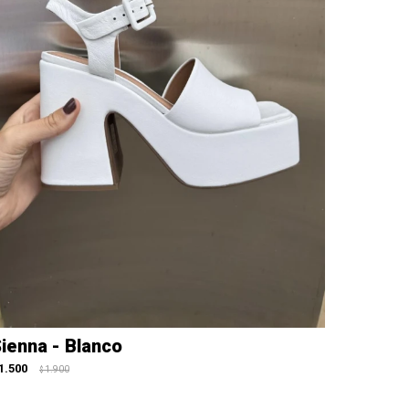
ienna - Blanco
1.500
1.900
$