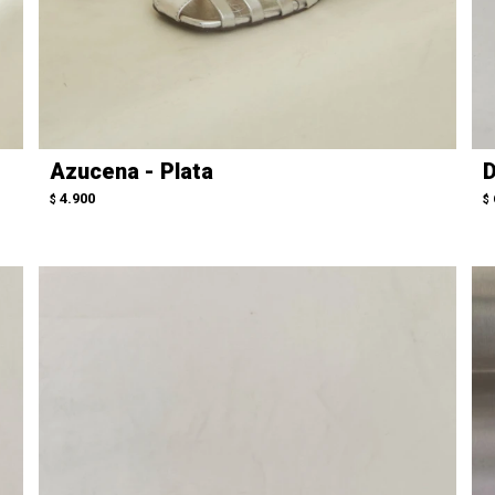
Azucena - Plata
D
4.900
$
$