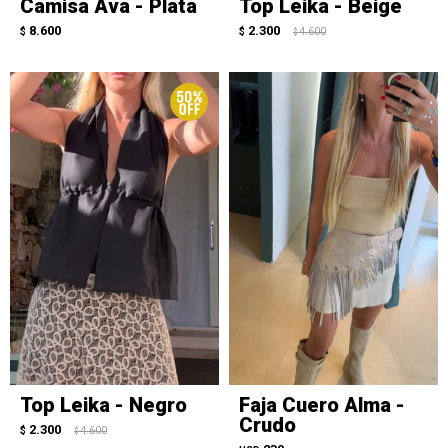
Camisa Ava - Plata
Top Leika - Beige
8.600
2.300
$
$
4.600
$
Top Leika - Negro
Faja Cuero Alma -
Crudo
2.300
$
4.600
$