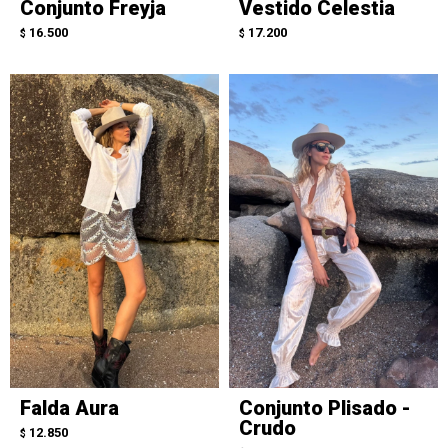
Conjunto Freyja
Vestido Celestia
16.500
17.200
$
$
Falda Aura
Conjunto Plisado -
Crudo
12.850
$