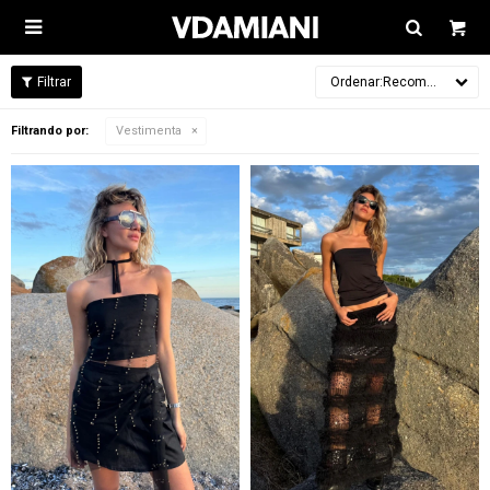

Recomendados
Filtrando por:
Vestimenta