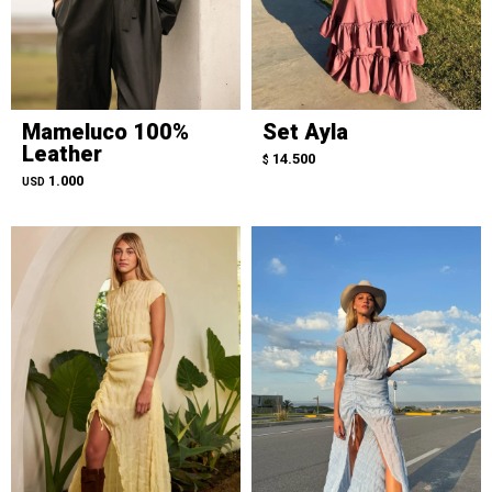
Mameluco 100%
Set Ayla
Leather
14.500
$
1.000
USD