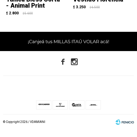
- Animal Print
3.250
$
6.500
$
2.800
$
5.600
$


© Copyright 2026 / VDAMIANI