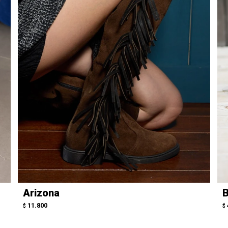
Arizona
B
11.800
$
$