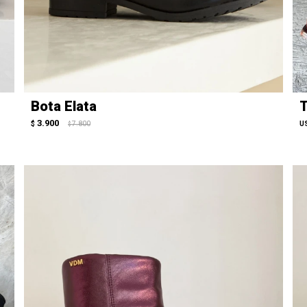
Bota Elata
T
3.900
$
7.800
U
$