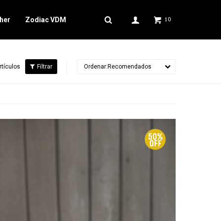
her
Zodiac VDM
0
$
rtículos
Recomendados