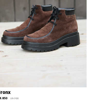
ronx
4.850
9.700
$