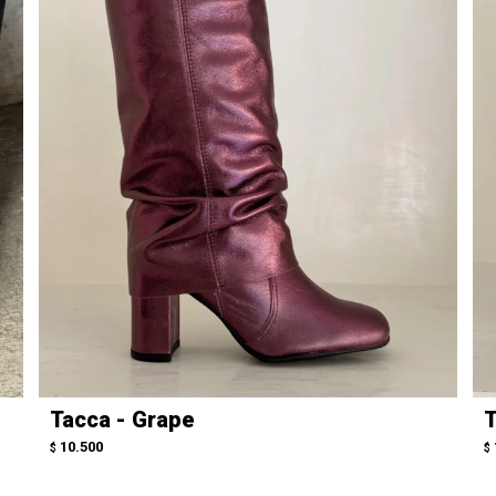
Tacca - Grape
T
10.500
$
$