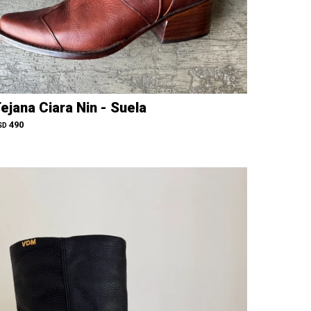
ejana Ciara Nin - Suela
490
SD