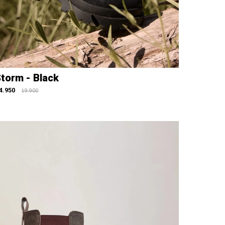
torm - Black
4.950
9.900
$