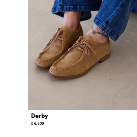
Derby
6.500
$