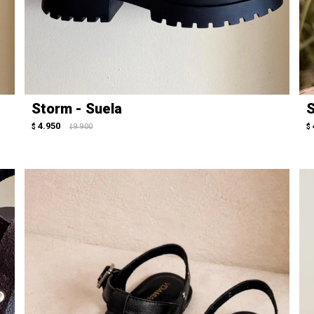
Storm - Suela
S
4.950
$
9.900
$
$