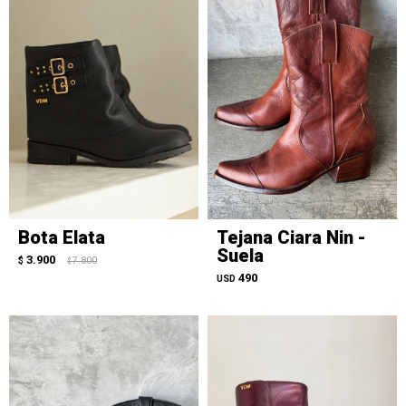
Bota Elata
Tejana Ciara Nin -
Suela
3.900
$
7.800
$
490
USD