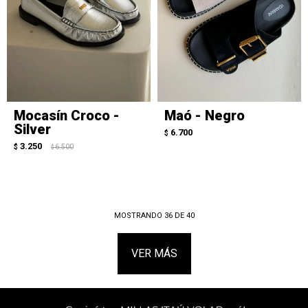
Mocasín Croco -
Maó - Negro
Silver
6.700
$
3.250
$
6.500
$
MOSTRANDO
36
DE
40
VER MÁS