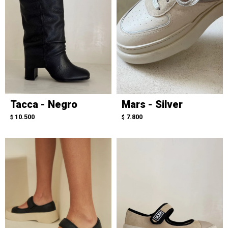
Tacca - Negro
Mars - Silver
10.500
7.800
$
$