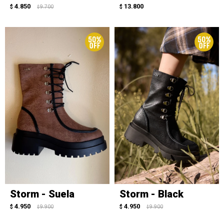
4.850
13.800
$
9.700
$
$
Storm - Suela
Storm - Black
4.950
4.950
$
9.900
$
9.900
$
$