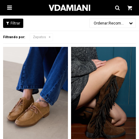

Recomendados
Filtrando por:
Zapatos