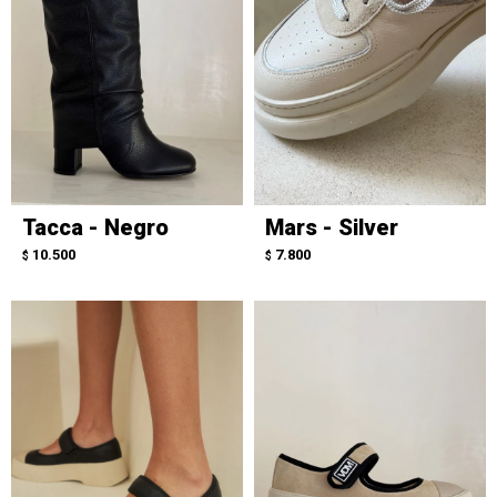
Tacca - Negro
Mars - Silver
10.500
7.800
$
$