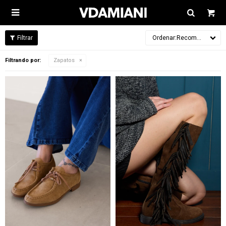

Recomendados
Filtrando por:
Zapatos