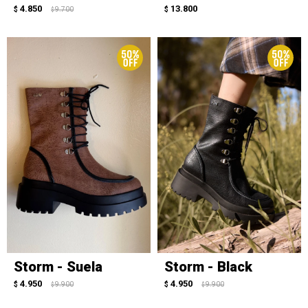
4.850
13.800
$
9.700
$
$
Storm - Suela
Storm - Black
4.950
4.950
$
9.900
$
9.900
$
$