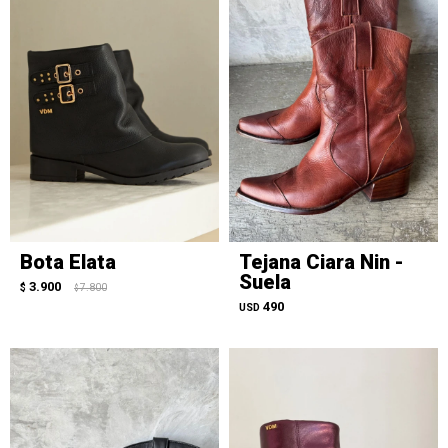
Bota Elata
Tejana Ciara Nin -
Suela
3.900
$
7.800
$
490
USD