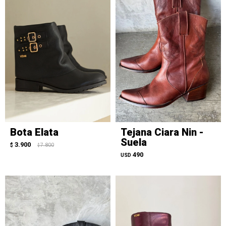
Bota Elata
Tejana Ciara Nin -
Suela
3.900
$
7.800
$
490
USD