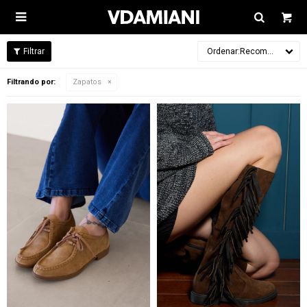

Recomendados
Filtrando por:
Zapatos