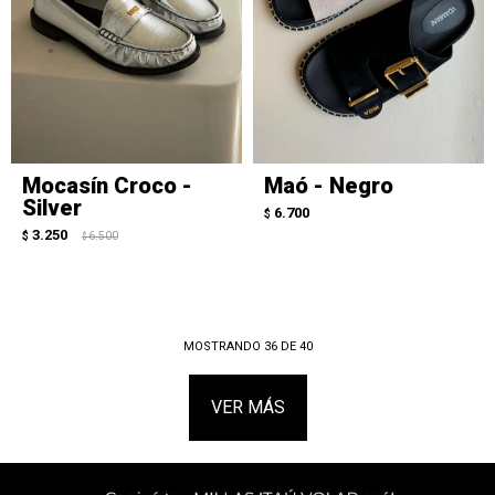
Mocasín Croco -
Maó - Negro
Silver
6.700
$
3.250
$
6.500
$
MOSTRANDO
36
DE
40
VER MÁS