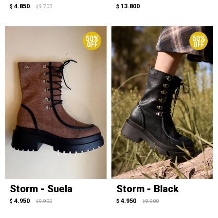
4.850
13.800
$
9.700
$
$
Storm - Suela
Storm - Black
4.950
4.950
$
9.900
$
9.900
$
$