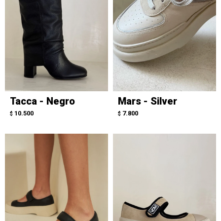
Tacca - Negro
Mars - Silver
10.500
7.800
$
$