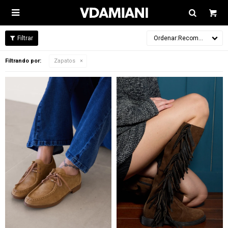

Recomendados
Filtrando por:
Zapatos