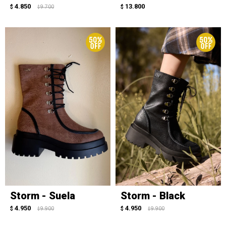
4.850
13.800
$
9.700
$
$
Storm - Suela
Storm - Black
4.950
4.950
$
9.900
$
9.900
$
$