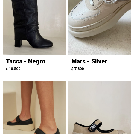
Tacca - Negro
Mars - Silver
10.500
7.800
$
$