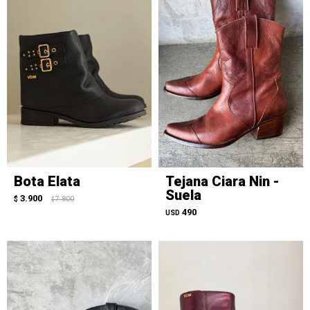
Bota Elata
Tejana Ciara Nin -
Suela
3.900
$
7.800
$
490
USD