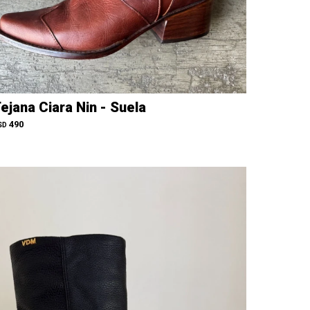
ejana Ciara Nin - Suela
490
SD