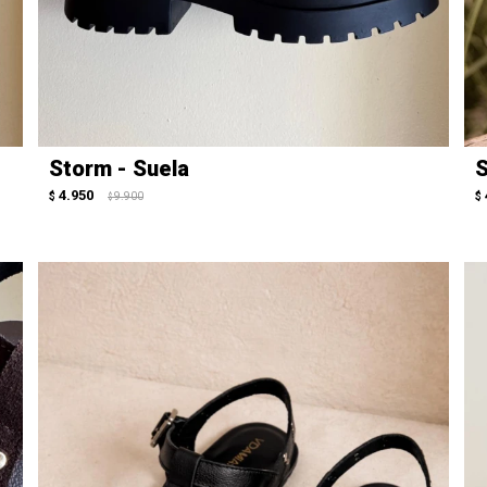
Storm - Suela
S
4.950
$
9.900
$
$