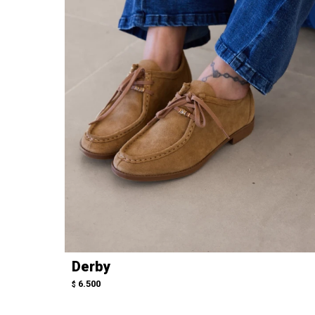
Derby
6.500
$