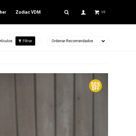
her
Zodiac VDM
0
$
rtículos
Recomendados