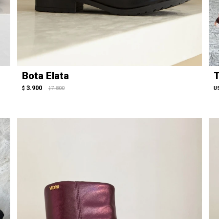
Bota Elata
T
3.900
$
7.800
U
$