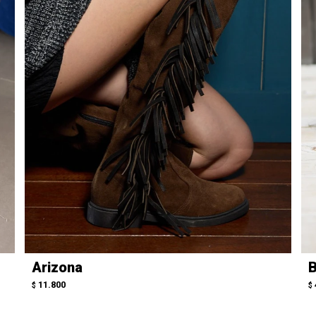
Arizona
B
11.800
$
$