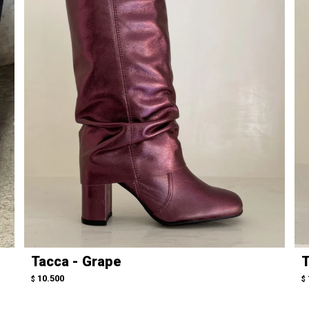
Tacca - Grape
T
10.500
$
$