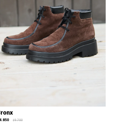
ronx
4.850
9.700
$