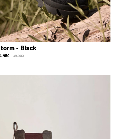
torm - Black
4.950
9.900
$