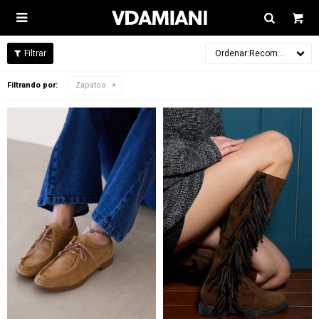

Recomendados
Filtrando por:
Zapatos