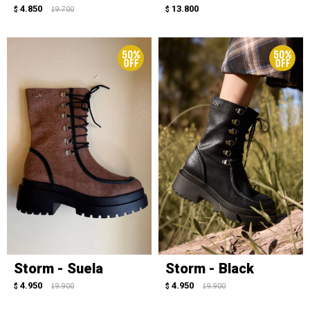
4.850
13.800
$
9.700
$
$
Storm - Suela
Storm - Black
4.950
4.950
$
9.900
$
9.900
$
$