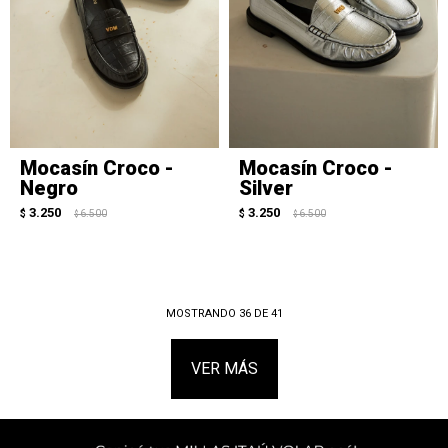
Mocasín Croco -
Mocasín Croco -
Negro
Silver
3.250
3.250
$
6.500
$
6.500
$
$
MOSTRANDO
36
DE
41
VER MÁS