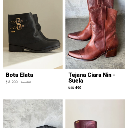
Bota Elata
Tejana Ciara Nin -
Suela
3.900
$
7.800
$
490
USD