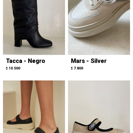
Tacca - Negro
Mars - Silver
10.500
7.800
$
$