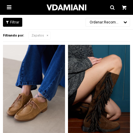

Recomendados
Filtrando por:
Zapatos