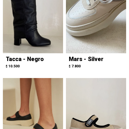
Tacca - Negro
Mars - Silver
10.500
7.800
$
$