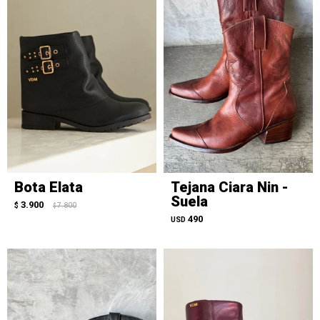
Bota Elata
Tejana Ciara Nin -
Suela
3.900
$
7.800
$
490
USD