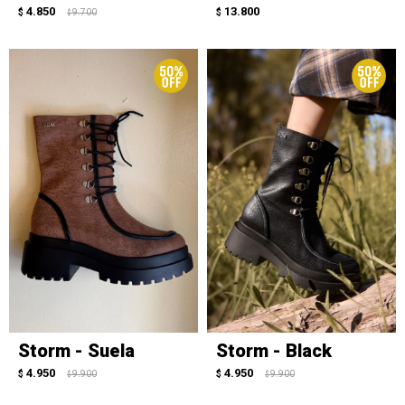
4.850
13.800
$
9.700
$
$
Storm - Suela
Storm - Black
4.950
4.950
$
9.900
$
9.900
$
$