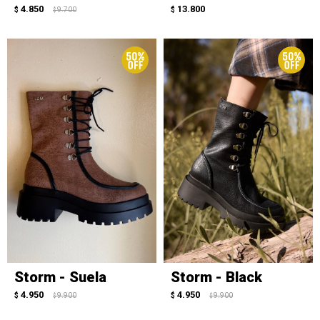
4.850
13.800
$
9.700
$
$
Storm - Suela
Storm - Black
4.950
4.950
$
9.900
$
9.900
$
$