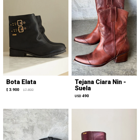
Bota Elata
Tejana Ciara Nin -
Suela
3.900
$
7.800
$
490
USD