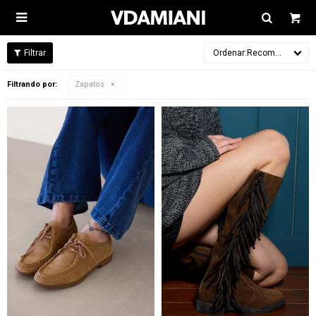

Recomendados
Filtrando por:
Zapatos