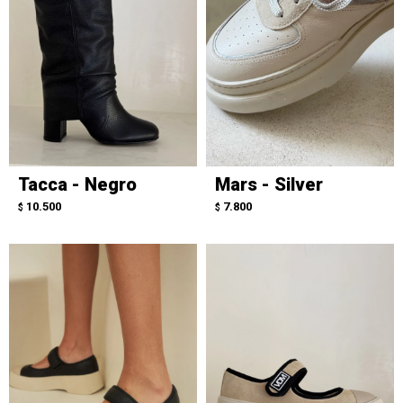
Tacca - Negro
Mars - Silver
10.500
7.800
$
$