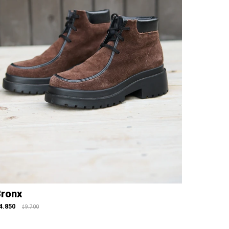
ronx
4.850
9.700
$