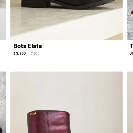
Bota Elata
T
3.900
$
7.800
U
$