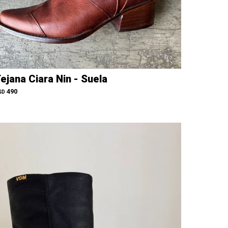
ejana Ciara Nin - Suela
490
SD