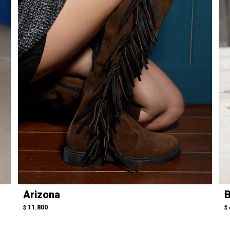
Arizona
B
11.800
$
$