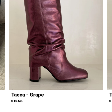
Tacca - Grape
T
10.500
$
$