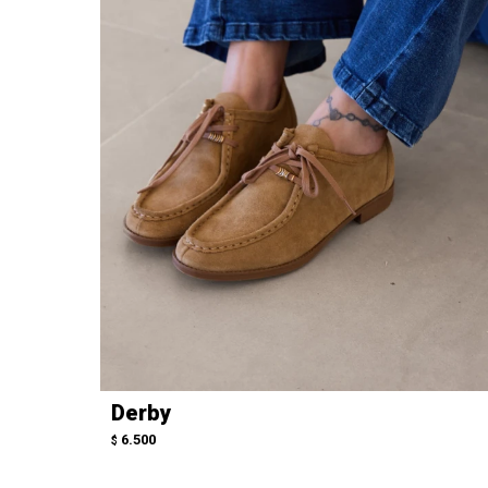
Derby
6.500
$