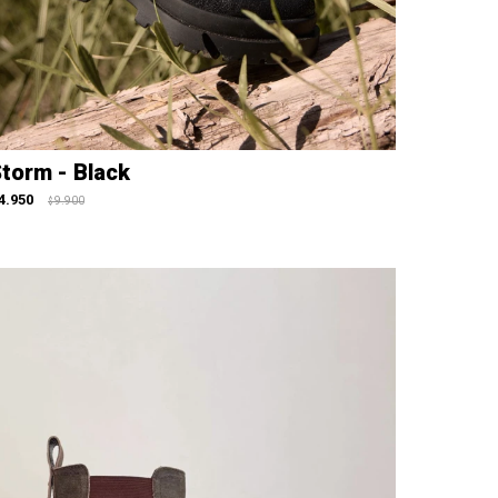
torm - Black
4.950
9.900
$