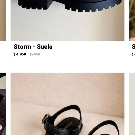
Storm - Suela
S
4.950
$
9.900
$
$