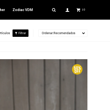
her
Zodiac VDM
0
$
rtículos
Recomendados