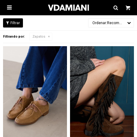

Recomendados
Filtrando por:
Zapatos