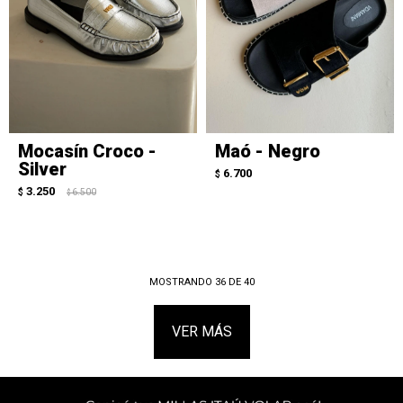
Mocasín Croco -
Maó - Negro
Silver
6.700
$
3.250
$
6.500
$
MOSTRANDO
36
DE
40
VER MÁS