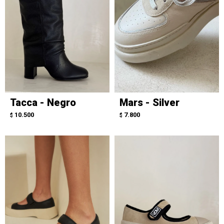
Tacca - Negro
Mars - Silver
10.500
7.800
$
$