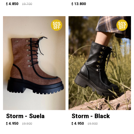
4.850
13.800
$
9.700
$
$
Storm - Suela
Storm - Black
4.950
4.950
$
9.900
$
9.900
$
$