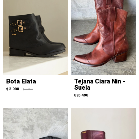
Bota Elata
Tejana Ciara Nin -
Suela
3.900
$
7.800
$
490
USD