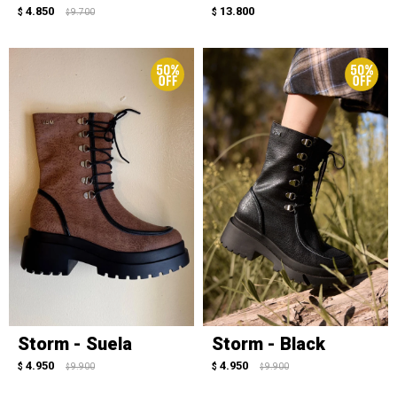
4.850
13.800
$
9.700
$
$
Storm - Suela
Storm - Black
4.950
4.950
$
9.900
$
9.900
$
$