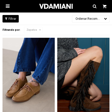

Recomendados
Filtrando por:
Zapatos