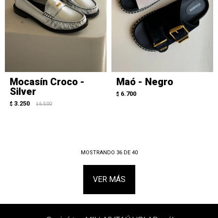
Mocasín Croco -
Maó - Negro
Silver
6.700
$
3.250
$
6.500
$
MOSTRANDO
36
DE
40
VER MÁS