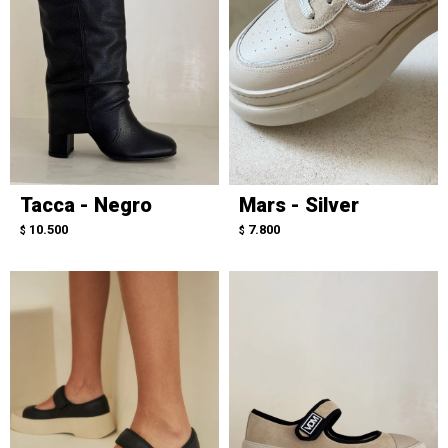
Tacca - Negro
Mars - Silver
10.500
7.800
$
$