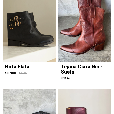
Bota Elata
Tejana Ciara Nin -
Suela
3.900
$
7.800
$
490
USD