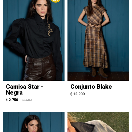
Camisa Star -
Conjunto Blake
Negra
12.900
$
2.750
$
5.500
$