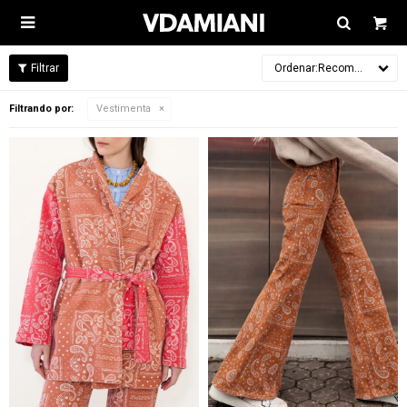

Recomendados
Filtrando por:
Vestimenta