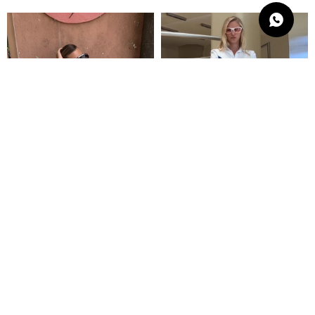
Jean Bandana -
Jean Bandana -
Verde
Azul
6.300
6.300
$
$