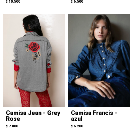
10.500
6.500
$
$
Camisa Jean - Grey
Camisa Francis -
Rose
azul
7.800
6.200
$
$