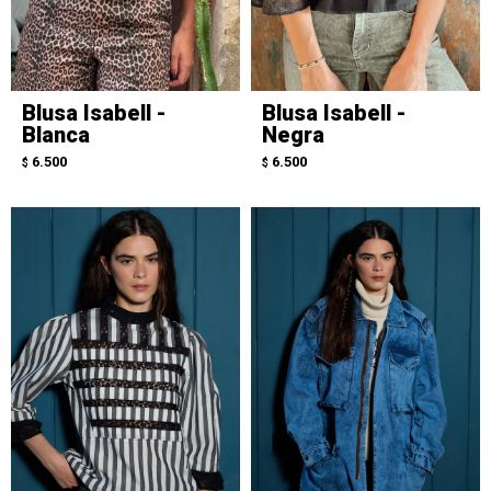
Blusa Isabell -
Blusa Isabell -
Blanca
Negra
6.500
6.500
$
$