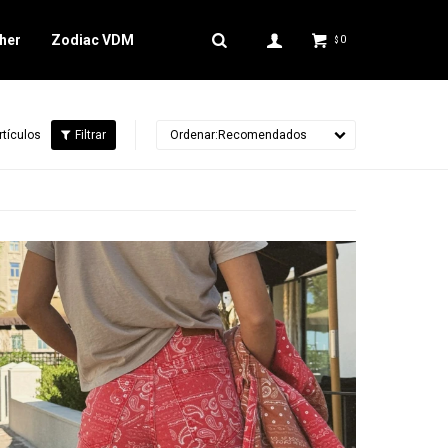
her
Zodiac VDM
0
$
rtículos
Recomendados