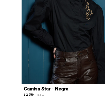
Camisa Star - Negra
2.750
$
5.500
$