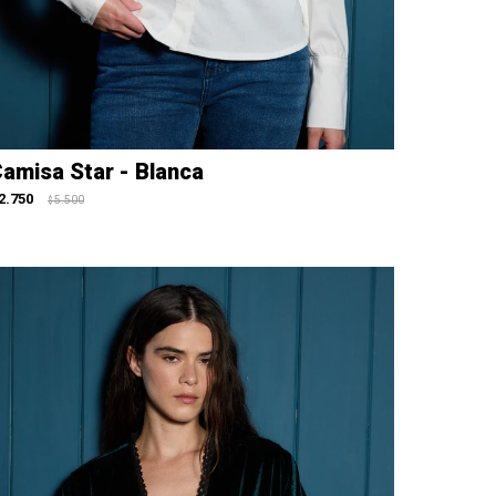
amisa Star - Blanca
2.750
5.500
$