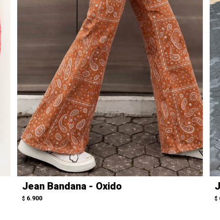
Jean Bandana - Oxido
J
6.900
$
$