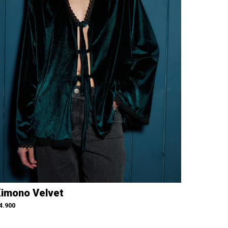
imono Velvet
4.900