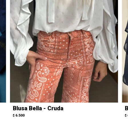
Blusa Bella - Cruda
B
6.500
$
$