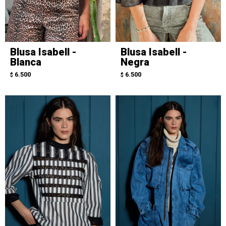
Blusa Isabell -
Blusa Isabell -
Blanca
Negra
6.500
6.500
$
$