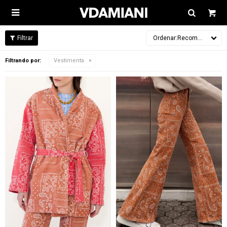

Recomendados
Filtrando por:
Vestimenta