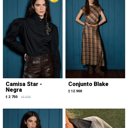
Camisa Star -
Conjunto Blake
Negra
12.900
$
2.750
$
5.500
$