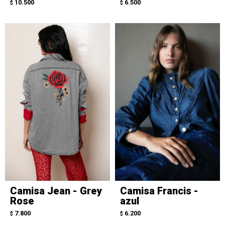
10.500
6.500
$
$
Camisa Jean - Grey
Camisa Francis -
Rose
azul
7.800
6.200
$
$