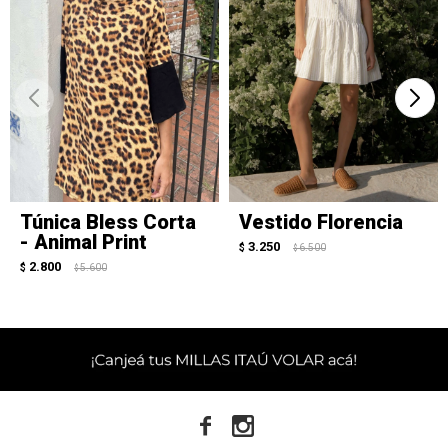
Túnica Bless Corta
Vestido Florencia
- Animal Print
3.250
$
6.500
$
2.800
$
5.600
$

