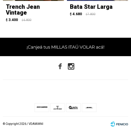
Trench Jean
Bata Star Larga
Vintage
4.680
$
7.800
$
3.400
$
6.800
$


© Copyright 2026 / VDAMIANI