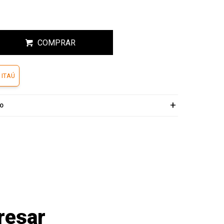
COMPRAR
 ITAÚ
ÍO
resar