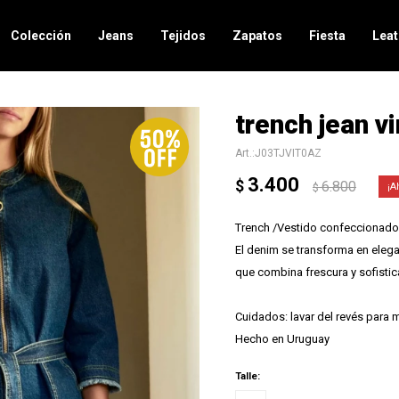
Colección
Jeans
Tejidos
Zapatos
Fiesta
Leat
trench jean v
J03TJVIT0AZ
3.400
$
6.800
$
Trench /Vestido confeccionado 
El denim se transforma en elega
que combina frescura y sofistic
Cuidados: lavar del revés para m
Hecho en Uruguay
Talle: