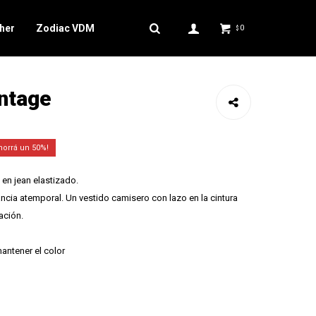
her
Zodiac VDM
0
$
intage
50
en jean elastizado.
ncia atemporal. Un vestido camisero con lazo en la cintura
ación.
antener el color