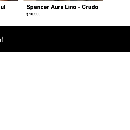
ul
Spencer Aura Lino - Crudo
Kimon
10.500
10.500
$
$