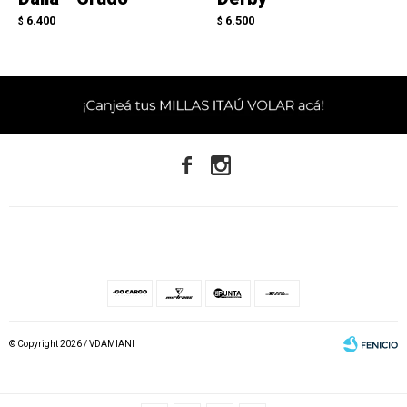
6.400
6.500
$
$


© Copyright 2026 / VDAMIANI