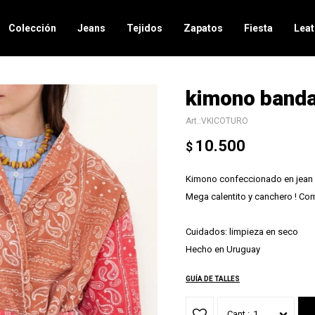
Colección
Jeans
Tejidos
Zapatos
Fiesta
Leat
kimono banda
VKICOTURO
10.500
$
Kimono confeccionado en jean 
Mega calentito y canchero ! Co
Cuidados: limpieza en seco
Hecho en Uruguay
GUÍA DE TALLES
1