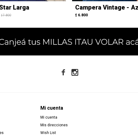
Star Larga
Campera Vintage - Az
6.800
7.800
$
$


Mi cuenta
Mi cuenta
Mis direcciones
es
Wish List