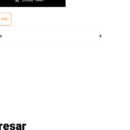
 ITAÚ
ÍO
resar