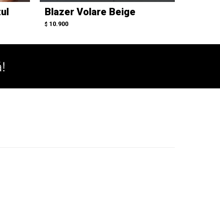
ul
Blazer Volare Beige
Parka 
10.900
11.500
$
$