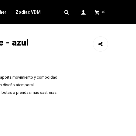
her
Zodiac VDM
0
$
e - azul
ue aporta movimiento y comodidad.
on diseño atemporal.
, botas o prendas más sastreras.