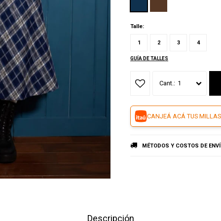
Talle:
1
2
3
4
GUÍA DE TALLES
1
CANJEÁ ACÁ TUS MILLAS
MÉTODOS Y COSTOS DE ENV
Descripción