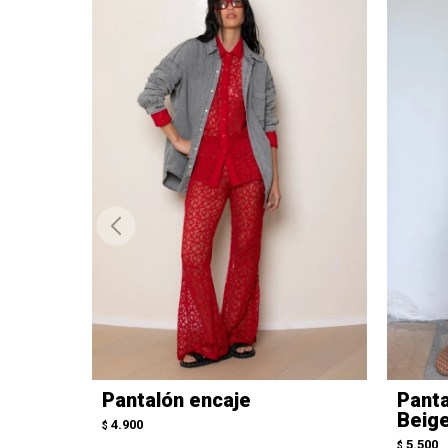
Pantalón encaje
Panta
Beig
4.900
$
5.500
$