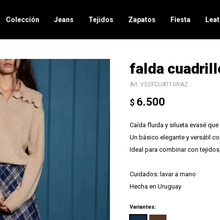
Colección
Jeans
Tejidos
Zapatos
Fiesta
Leat
falda cuadrill
V02FCUAT1GRAZ
6.500
$
Caída fluida y silueta evasé q
Un básico elegante y versátil c
Ideal para combinar con tejidos
Cuidados: lavar a mano
Hecha en Uruguay
Variantes: