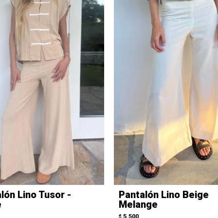
lón Lino Tusor -
Pantalón Lino Beige
e
Melange
5.500
$