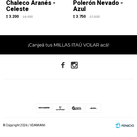
Chaleco Aranés -
Polerón Nevado -
Celeste
Azul
3.200
3.750
$
6.400
$
7.500
$
$


© Copyright 2026 / VDAMIANI