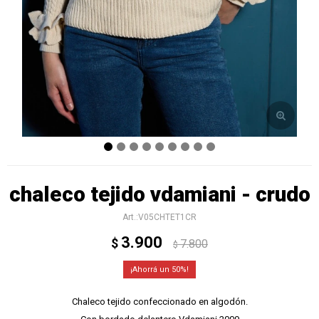
chaleco tejido vdamiani - crudo
V05CHTET1CR
3.900
$
7.800
$
50
Chaleco tejido confeccionado en algodón.