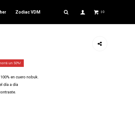
her
Zodiac VDM
0
$
50
 100% en cuero nobuk.
l día a día
ontraste.