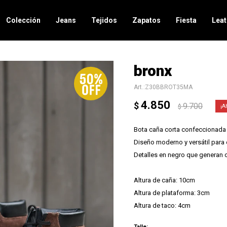
Colección
Jeans
Tejidos
Zapatos
Fiesta
Leat
bronx
Z30BBROT35MA
4.850
$
9.700
$
Bota caña corta confeccionada
Diseño moderno y versátil para e
Detalles en negro que generan c
Altura de caña: 10cm
Altura de plataforma: 3cm
Altura de taco: 4cm
Talle: