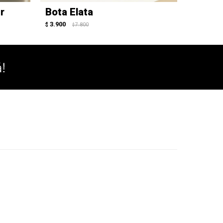
r
Bota Elata
Mars C
3.900
3.900
$
7.800
$
$
$