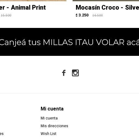
er - Animal Print
Mocasín Croco - Silve
3.250
5.500
$
6.500
$
$


Mi cuenta
Mi cuenta
Mis direcciones
es
Wish List