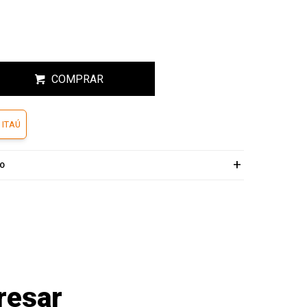
COMPRAR
 ITAÚ
ÍO
resar