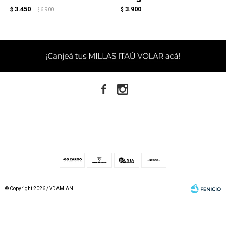
3.450
3.900
$
6.900
$
$


© Copyright 2026 / VDAMIANI