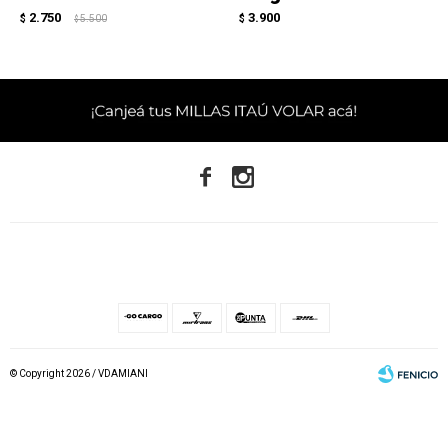
2.750
3.900
$
5.500
$
$


© Copyright 2026 / VDAMIANI