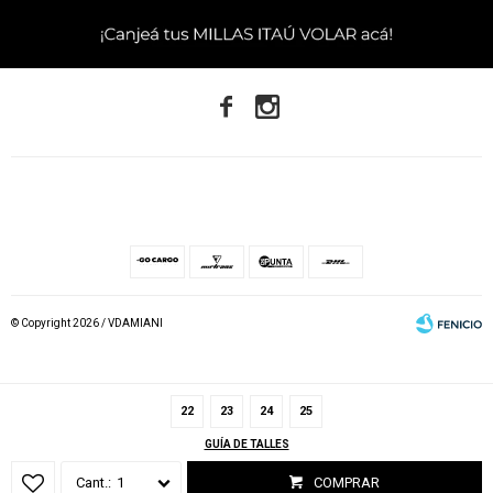


© Copyright 2026 / VDAMIANI
22
23
24
25
GUÍA DE TALLES
Fenicio
1
COMPRAR