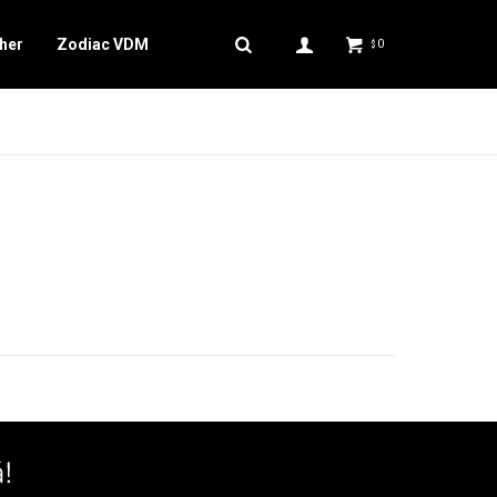
her
Zodiac VDM
0
$