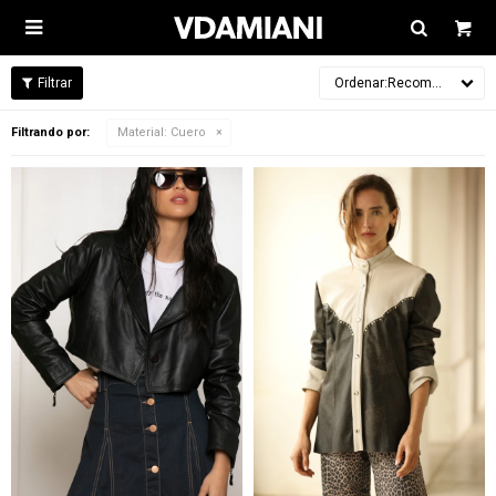

Recomendados
Filtrando por:
Material:
Cuero