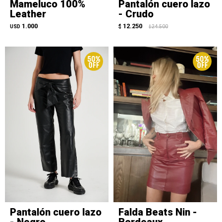
Mameluco 100%
Pantalón cuero lazo
Leather
- Crudo
1.000
12.250
USD
$
24.500
$
Pantalón cuero lazo
Falda Beats Nin -
- Negro
Bordeaux