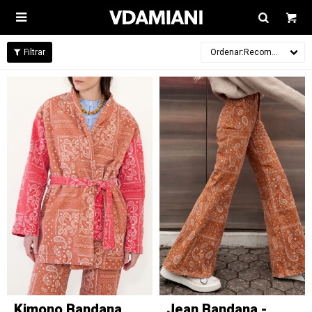

Recomendados
Kimono Bandana
Jean Bandana -