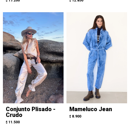
17.200
12.850
$
$
Conjunto Plisado -
Mameluco Jean
Crudo
8.900
$
11.500
$