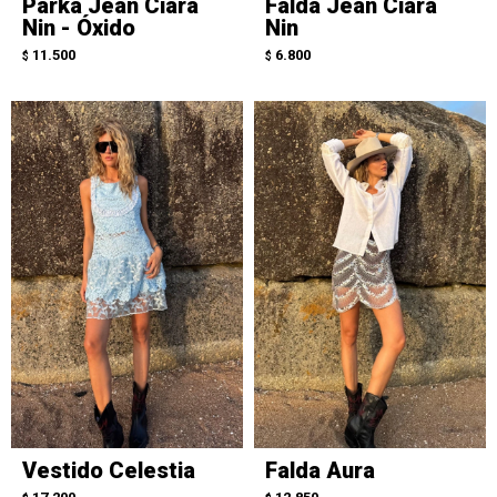
Parka Jean Ciara
Falda Jean Ciara
Nin - Óxido
Nin
11.500
6.800
$
$
Vestido Celestia
Falda Aura