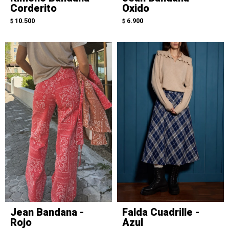
Corderito
Oxido
10.500
6.900
$
$
Jean Bandana -
Falda Cuadrille -
Rojo
Azul