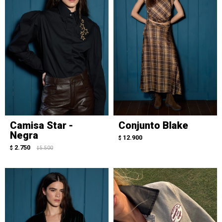
Camisa Star -
Conjunto Blake
Negra
12.900
$
2.750
$
5.500
$