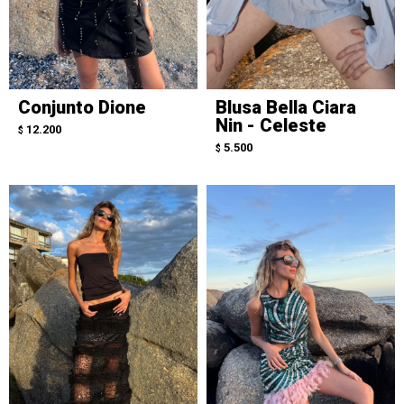
Conjunto Dione
Blusa Bella Ciara
Nin - Celeste
12.200
$
5.500
$