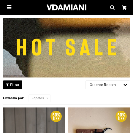

Recomendados
Filtrando por:
Zapatos