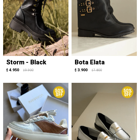
Storm - Black
Bota Elata
4.950
3.900
$
9.900
$
7.800
$
$