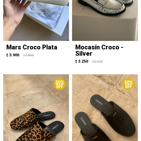
Mars Croco Plata
Mocasín Croco -
Silver
3.900
$
7.800
$
3.250
$
6.500
$