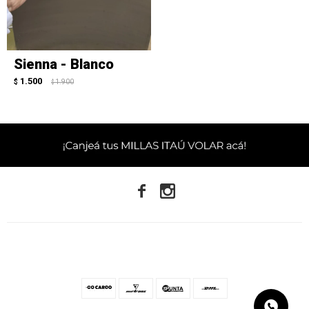
Sienna - Blanco
1.500
$
1.900
$

