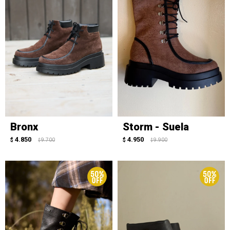
Bronx
Storm - Suela
4.850
4.950
$
9.700
$
9.900
$
$