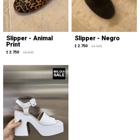
Slipper - Animal
Slipper - Negro
Print
2.750
$
5.500
$
2.750
$
5.500
$