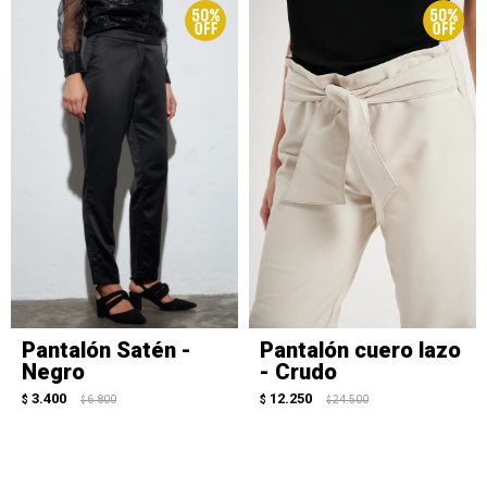
Pantalón Satén -
Pantalón cuero lazo
Negro
- Crudo
3.400
12.250
$
6.800
$
24.500
$
$