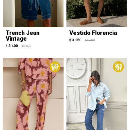
Trench Jean
Vestido Florencia
Vintage
3.250
$
6.500
$
3.400
$
6.800
$