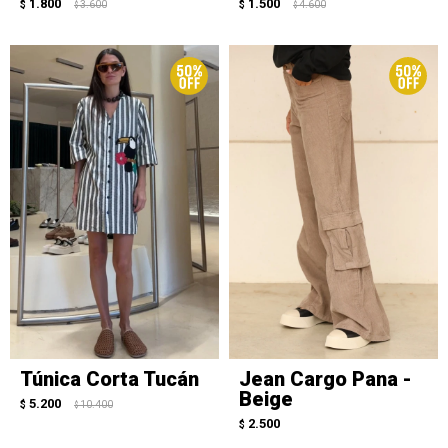
1.800
1.500
$
3.600
$
4.600
$
$
Túnica Corta Tucán
Jean Cargo Pana -
Beige
5.200
$
10.400
$
2.500
$