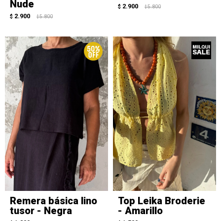
Nude
2.900
$
5.800
$
2.900
$
5.800
$
Remera básica lino
Top Leika Broderie
tusor - Negra
- Amarillo