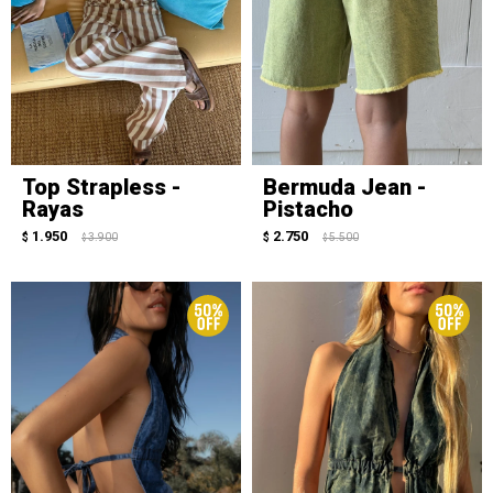
Top Strapless -
Bermuda Jean -
Rayas
Pistacho
1.950
2.750
$
3.900
$
5.500
$
$