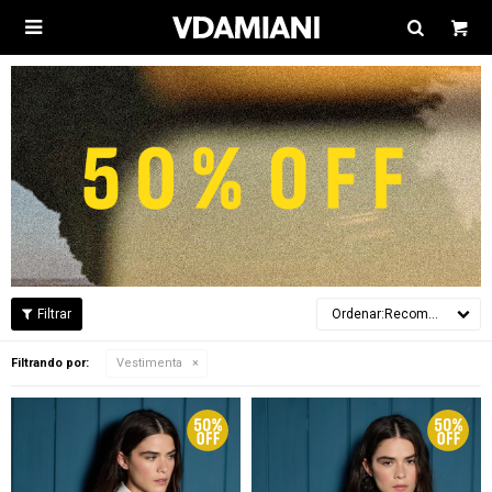

Recomendados
Filtrando por:
Vestimenta