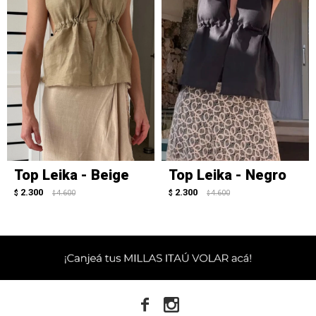
Top Leika - Beige
Top Leika - Negro
2.300
2.300
$
4.600
$
4.600
$
$

