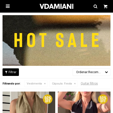

Recomendados
Quitar filtros
Filtrando por:
Vestimenta
Cápsula:
Fiesta