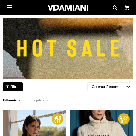

Recomendados
Filtrando por:
Tejidos