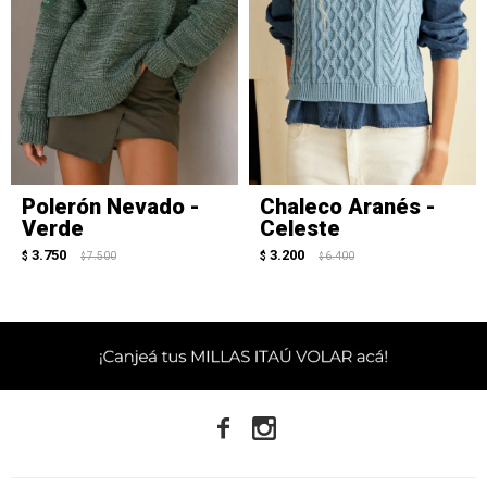
Polerón Nevado -
Chaleco Aranés -
Verde
Celeste
3.750
3.200
$
7.500
$
6.400
$
$

