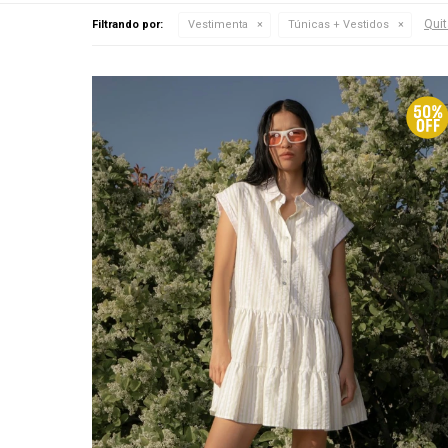
Quit
Filtrando por:
Vestimenta
Túnicas + Vestidos