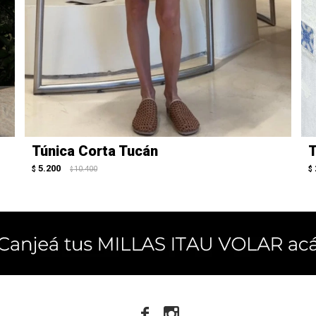
Túnica Corta Tucán
T
5.200
$
10.400
$
$

