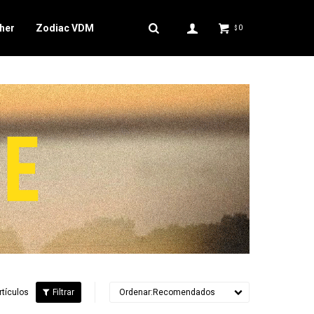
her
Zodiac VDM
0
$
rtículos
Recomendados