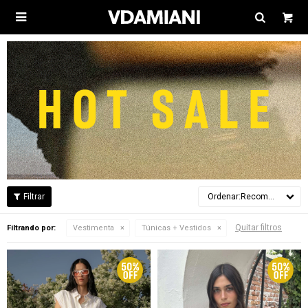

Recomendados
Quitar filtros
Filtrando por:
Vestimenta
Túnicas + Vestidos