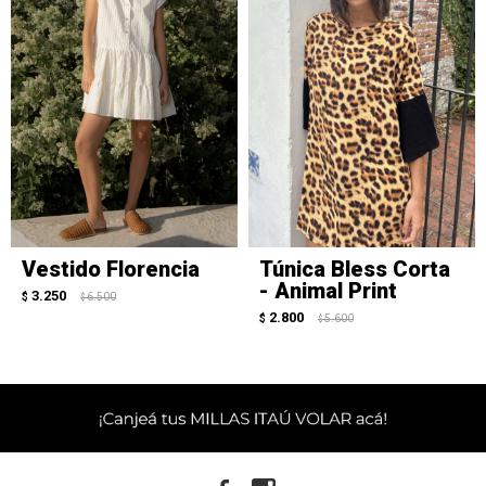
Vestido Florencia
Túnica Bless Corta
- Animal Print
3.250
$
6.500
$
2.800
$
5.600
$