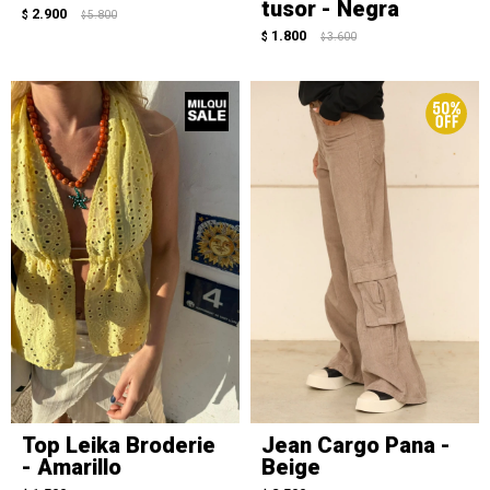
tusor - Negra
2.900
$
5.800
$
1.800
$
3.600
$
Top Leika Broderie
Jean Cargo Pana -
- Amarillo
Beige