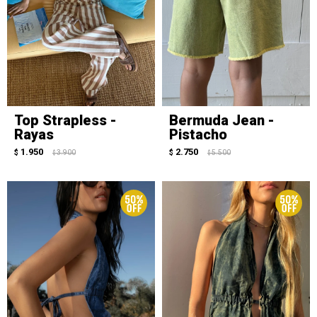
Top Strapless -
Bermuda Jean -
Rayas
Pistacho
1.950
2.750
$
3.900
$
5.500
$
$