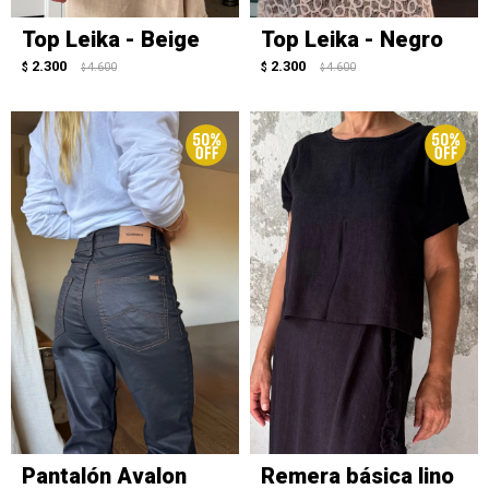
Top Leika - Beige
Top Leika - Negro
2.300
2.300
$
4.600
$
4.600
$
$
Pantalón Avalon
Remera básica lino