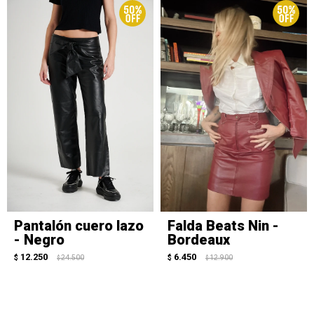
Pantalón cuero lazo
Falda Beats Nin -
- Negro
Bordeaux
12.250
6.450
$
24.500
$
12.900
$
$