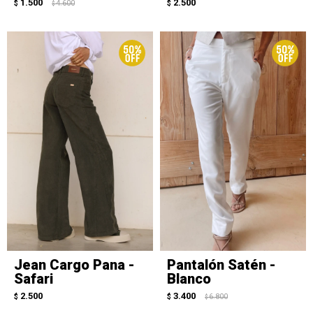
1.500
2.500
$
4.600
$
$
Jean Cargo Pana -
Pantalón Satén -
Safari
Blanco
2.500
3.400
$
$
6.800
$