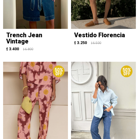
Trench Jean
Vestido Florencia
Vintage
3.250
$
6.500
$
3.400
$
6.800
$