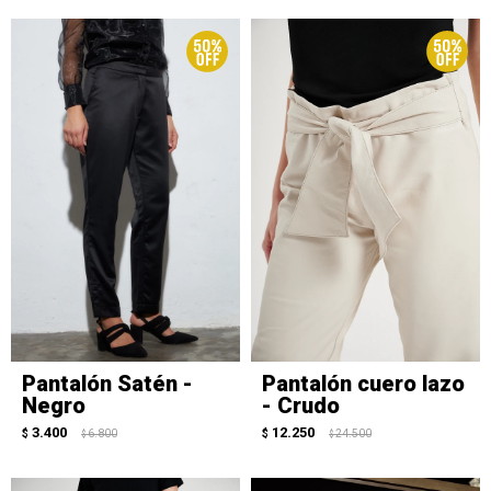
Pantalón Satén -
Pantalón cuero lazo
Negro
- Crudo
3.400
12.250
$
6.800
$
24.500
$
$