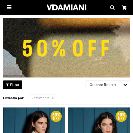

Recomendados
Filtrando por:
Vestimenta