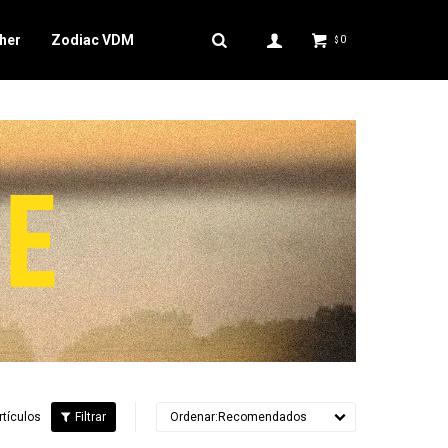
her
Zodiac VDM
0
$
rtículos
Recomendados