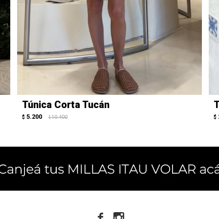
Túnica Corta Tucán
T
5.200
$
10.400
$
$

