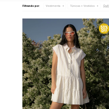
Quit
Filtrando por:
Vestimenta
Túnicas + Vestidos