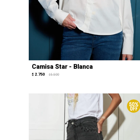
Camisa Star - Blanca
2.750
$
5.500
$