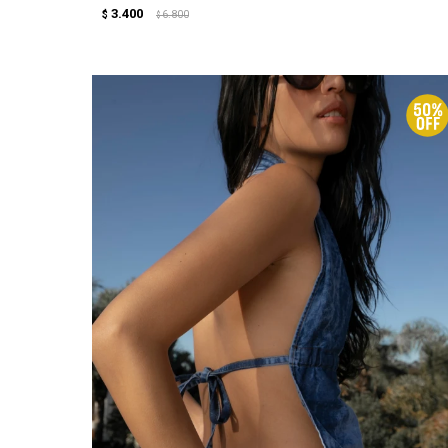
3.400
$
6.800
$