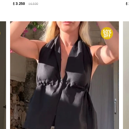
3.250
$
6.500
$
$