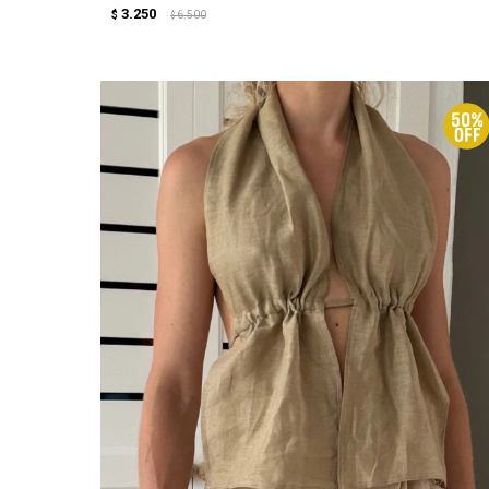
3.250
$
6.500
$