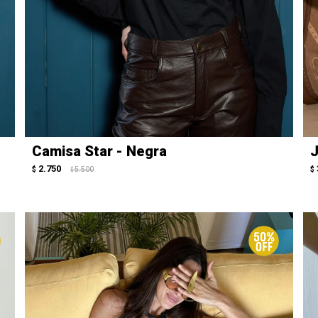
Camisa Star - Negra
J
2.750
$
5.500
$
$