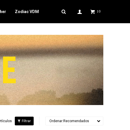
her
Zodiac VDM
0
$
rtículos
Recomendados