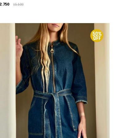
2.750
5.500
$