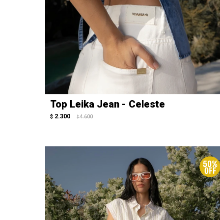
Top Leika Jean - Celeste
2.300
$
4.600
$