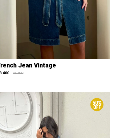
rench Jean Vintage
3.400
6.800
$