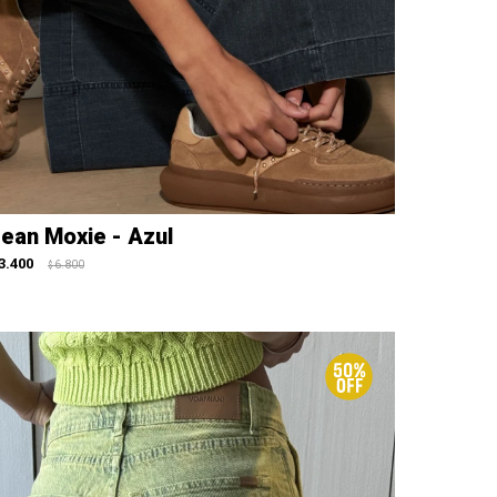
ean Moxie - Azul
3.400
6.800
$