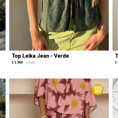
Top Leika Jean - Verde
T
2.300
$
4.600
$
$