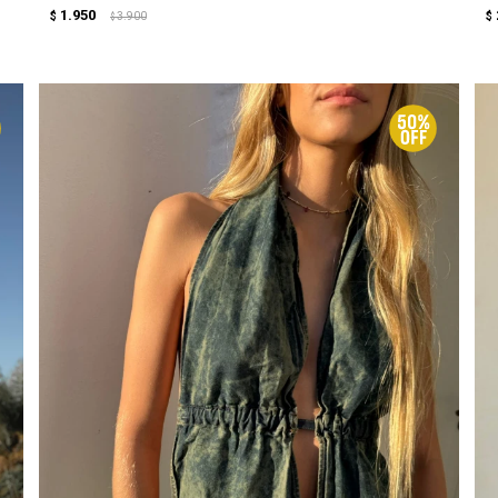
1.950
$
3.900
$
$